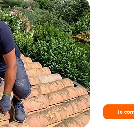
06 01 
Appele
cubza
votre 
De la simple
complète, n
Cubzac répo
coup de fil s
personnalisé,
Je con