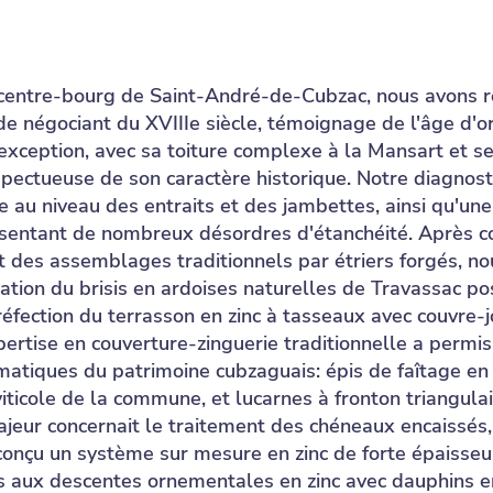
 centre-bourg de Saint-André-de-Cubzac, nous avons r
e négociant du XVIIIe siècle, témoignage de l'âge d'or
xception, avec sa toiture complexe à la Mansart et se
spectueuse de son caractère historique. Notre diagnost
ie au niveau des entraits et des jambettes, ainsi qu'un
résentant de nombreux désordres d'étanchéité. Après co
t des assemblages traditionnels par étriers forgés, no
ation du brisis en ardoises naturelles de Travassac po
réfection du terrasson en zinc à tasseaux avec couvre-
rtise en couverture-zinguerie traditionnelle a permis 
iques du patrimoine cubzaguais: épis de faîtage en z
iticole de la commune, et lucarnes à fronton triangula
jeur concernait le traitement des chéneaux encaissés, 
 conçu un système sur mesure en zinc de forte épaisseu
és aux descentes ornementales en zinc avec dauphins e