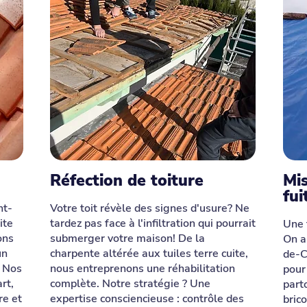
Réfection de toiture
Mis
fui
nt-
Votre toit révèle des signes d'usure? Ne
ite
tardez pas face à l'infiltration qui pourrait
Une 
ons
submerger votre maison! De la
On a
un
charpente altérée aux tuiles terre cuite,
de-C
. Nos
nous entreprenons une réhabilitation
pour
rt,
complète. Notre stratégie ? Une
part
re et
expertise consciencieuse : contrôle des
bric