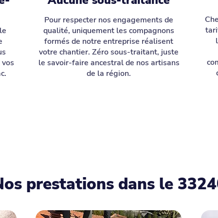
é-
Aucune sous-traitance
Che
Pour respecter nos engagements de
tar
le
qualité, uniquement les compagnons
e
formés de notre entreprise réalisent
us
votre chantier. Zéro sous-traitant, juste
com
s vos
le savoir-faire ancestral de nos artisans
c.
de la région.
Nos prestations dans le 3324