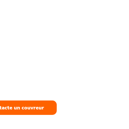
07 08 11 :
z un artisan
guais pour
projet
 réparation à la réfection
os experts de Saint-André-de-
ndent à toutes vos attentes. Un
uffit pour obtenir un devis
 au juste prix!
tacte un couvreur