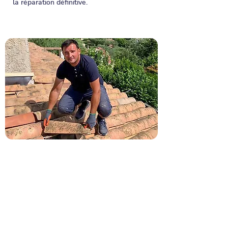
la réparation définitive.
06 01 07 08 11
: Appelez un
artisan pessacais pour votre
projet
De la simple réparation à la réfection
complète, nos experts de Pessac
répondent à toutes vos attentes. Un
coup de fil suffit pour obtenir un devis